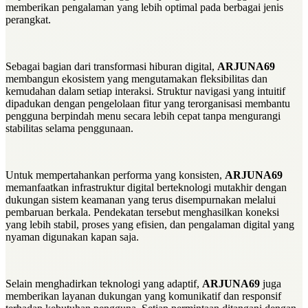
memberikan pengalaman yang lebih optimal pada berbagai jenis
perangkat.
Sebagai bagian dari transformasi hiburan digital,
ARJUNA69
membangun ekosistem yang mengutamakan fleksibilitas dan
kemudahan dalam setiap interaksi. Struktur navigasi yang intuitif
dipadukan dengan pengelolaan fitur yang terorganisasi membantu
pengguna berpindah menu secara lebih cepat tanpa mengurangi
stabilitas selama penggunaan.
Untuk mempertahankan performa yang konsisten,
ARJUNA69
memanfaatkan infrastruktur digital berteknologi mutakhir dengan
dukungan sistem keamanan yang terus disempurnakan melalui
pembaruan berkala. Pendekatan tersebut menghasilkan koneksi
yang lebih stabil, proses yang efisien, dan pengalaman digital yang
nyaman digunakan kapan saja.
Selain menghadirkan teknologi yang adaptif,
ARJUNA69
juga
memberikan layanan dukungan yang komunikatif dan responsif