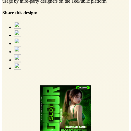
usage by third-party designers on the TeePublic platform.
Share this design: