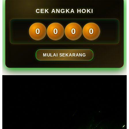
CEK ANGKA HOKI
0
0
0
0
MULAI SEKARANG