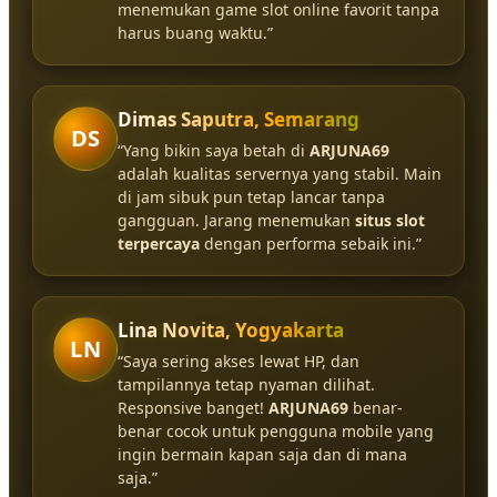
menemukan game slot online favorit tanpa
harus buang waktu.”
Dimas Saputra, Semarang
DS
“Yang bikin saya betah di
ARJUNA69
adalah kualitas servernya yang stabil. Main
di jam sibuk pun tetap lancar tanpa
gangguan. Jarang menemukan
situs slot
terpercaya
dengan performa sebaik ini.”
Lina Novita, Yogyakarta
LN
“Saya sering akses lewat HP, dan
tampilannya tetap nyaman dilihat.
Responsive banget!
ARJUNA69
benar-
benar cocok untuk pengguna mobile yang
ingin bermain kapan saja dan di mana
saja.”