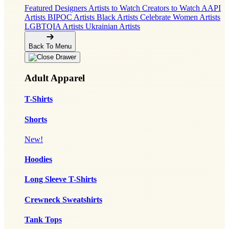
Featured Designers
Artists to Watch
Creators to Watch
AAPI
Artists
BIPOC Artists
Black Artists
Celebrate Women Artists
LGBTQIA Artists
Ukrainian Artists
Back To Menu
Adult Apparel
T-Shirts
Shorts
New!
Hoodies
Long Sleeve T-Shirts
Crewneck Sweatshirts
Tank Tops