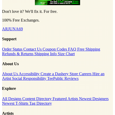
Don't love it? We'll fix it. For free.
100% Free Exchanges.
ARJUNA69
Support
Order Status
Contact Us
Coupon Codes
FAQ
Free Shipping
Refunds & Returns
Shipping Info
Size Chart
About Us
About Us
Accessibility
Create a Dashery Store
Careers
Hire an
Artist
Social Responsibility
TeePublic Reviews
Explore
All Designs
Content Directory
Featured Artists
Newest Designers
Newest T-Shirts
Tag Directory
Artists